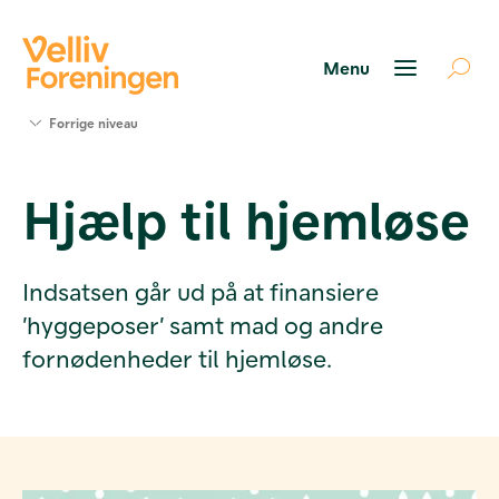
Søg
Forrige niveau
støtte
Projekter
Hjælp til hjemløse
Værktøjer
og viden
Om Velliv
Foreningen
Indsatsen går ud på at finansiere
Kontakt
’hyggeposer’ samt mad og andre
os
fornødenheder til hjemløse.