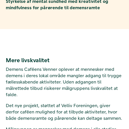
Styrkelse af mental sundhed med kreativitet og
mindfulness for pårørende til demensramte
Mere livskvalitet
Demens Caféens Venner oplever at mennesker med
demens i deres lokal område mangler adgang til trygge
fællesskabende aktiviteter. Uden adgangen til
målrettede tilbud risikerer målgruppens livskvalitet at
falde.
Det nye projekt, støttet af Velliv Foreningen, giver
derfor caféen mulighed for at tilbyde aktiviteter, hvor
både demensramte og pårørende kan deltage sammen.
Målgruppen er mennesker med demens i alle stadier