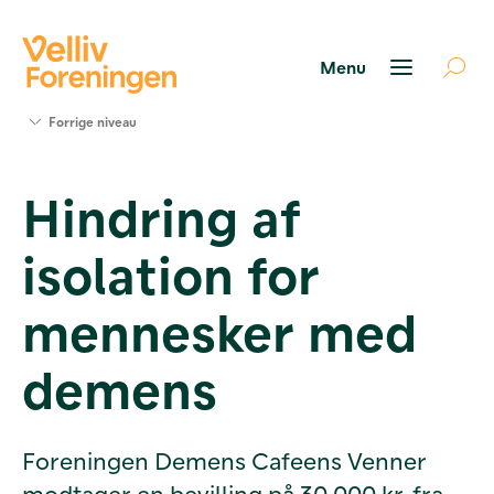
Søg
Forrige niveau
støtte
Projekter
Hindring af
Værktøjer
og viden
isolation for
Om Velliv
Foreningen
Kontakt
mennesker med
os
demens
Foreningen Demens Cafeens Venner
modtager en bevilling på 30.000 kr. fra