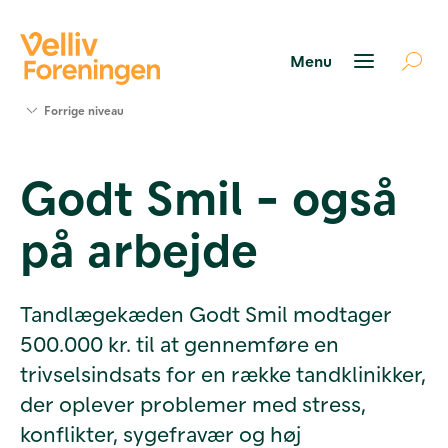
Søg
Forrige niveau
støtte
Projekter
Godt Smil - også
Værktøjer
og viden
på arbejde
Om Velliv
Foreningen
Kontakt
os
Tandlægekæden Godt Smil modtager
500.000 kr. til at gennemføre en
trivselsindsats for en række tandklinikker,
der oplever problemer med stress,
konflikter, sygefravær og høj