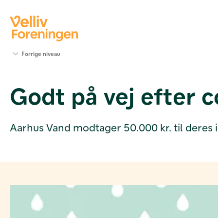
Søg
Forrige niveau
støtte
Projekter
Godt på vej efter 
Værktøjer
og viden
Om Velliv
Foreningen
Aarhus Vand modtager 50.000 kr. til deres 
Kontakt
os