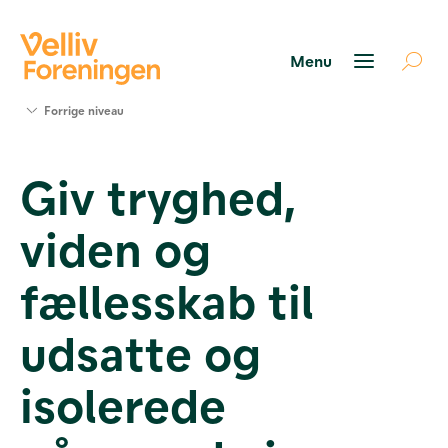
Søg
Forrige niveau
støtte
Projekter
Giv tryghed,
Værktøjer
og viden
viden og
Om Velliv
Foreningen
Kontakt
fællesskab til
os
udsatte og
isolerede