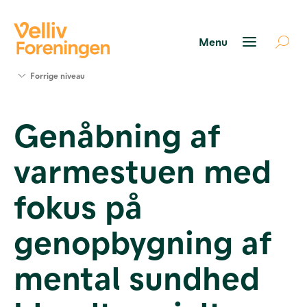
Søg
Forrige niveau
støtte
Projekter
Genåbning af
Værktøjer
og viden
varmestuen med
Om Velliv
Foreningen
Kontakt
fokus på
os
genopbygning af
mental sundhed