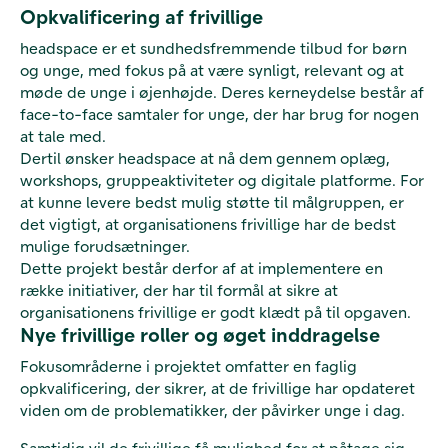
Opkvalificering af frivillige
headspace er et sundhedsfremmende tilbud for børn
og unge, med fokus på at være synligt, relevant og at
møde de unge i øjenhøjde. Deres kerneydelse består af
face-to-face samtaler for unge, der har brug for nogen
at tale med.
Dertil ønsker headspace at nå dem gennem oplæg,
workshops, gruppeaktiviteter og digitale platforme. For
at kunne levere bedst mulig støtte til målgruppen, er
det vigtigt, at organisationens frivillige har de bedst
mulige forudsætninger.
Dette projekt består derfor af at implementere en
række initiativer, der har til formål at sikre at
organisationens frivillige er godt klædt på til opgaven.
Nye frivillige roller og øget inddragelse
Fokusområderne i projektet omfatter en faglig
opkvalificering, der sikrer, at de frivillige har opdateret
viden om de problematikker, der påvirker unge i dag.
Samtidig vil de frivillige få mulighed for at påtage sig