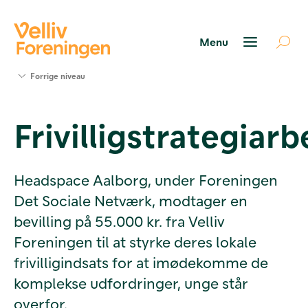
Søg
Forrige niveau
støtte
Projekter
Frivilligstrategiarb
Værktøjer
og viden
Om Velliv
Foreningen
Headspace Aalborg, under Foreningen
Kontakt
Det Sociale Netværk, modtager en
os
bevilling på 55.000 kr. fra Velliv
Foreningen til at styrke deres lokale
frivilligindsats for at imødekomme de
komplekse udfordringer, unge står
overfor.