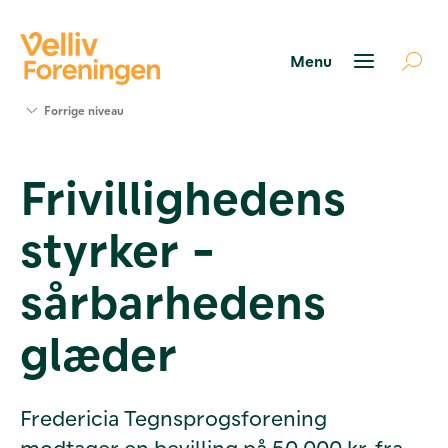
Søg
Forrige niveau
støtte
Projekter
Frivillighedens
Værktøjer
og viden
styrker -
Om Velliv
Foreningen
Kontakt
sårbarhedens
os
glæder
Fredericia Tegnsprogsforening
modtager en bevilling på 50.000 kr. fra