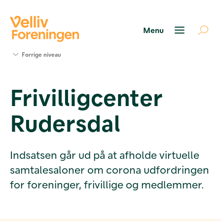
Søg
Forrige niveau
støtte
Projekter
Frivilligcenter
Værktøjer
og viden
Rudersdal
Om Velliv
Foreningen
Kontakt
os
Indsatsen går ud på at afholde virtuelle
samtalesaloner om corona udfordringen
for foreninger, frivillige og medlemmer.