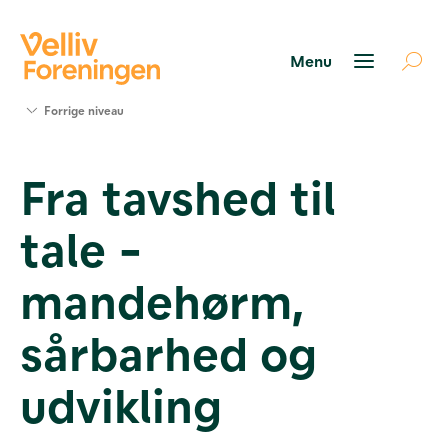
Søg
Forrige niveau
støtte
Projekter
Fra tavshed til
Værktøjer
og viden
tale -
Om Velliv
Foreningen
Kontakt
mandehørm,
os
sårbarhed og
udvikling