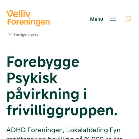
Søg
Forrige niveau
støtte
Projekter
Forebygge
Værktøjer
og viden
Psykisk
Om Velliv
Foreningen
Kontakt
påvirkning i
os
frivilliggruppen.
ADHD Foreningen, Lokalafdeling Fyn
modtager en bevilling på 11.000 kr. fra