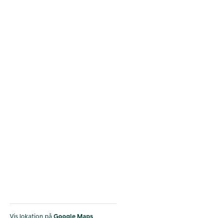
Vis lokation på
Google Maps