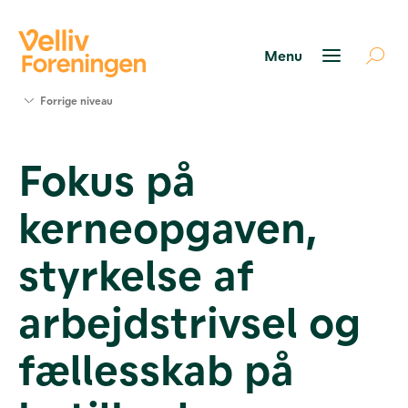
Søg
Forrige niveau
støtte
Projekter
Fokus på
Værktøjer
og viden
kerneopgaven,
Om Velliv
Foreningen
Kontakt
styrkelse af
os
arbejdstrivsel og
fællesskab på