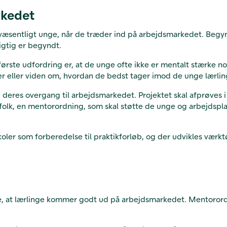
rkedet
or væsentligt unge, når de træder ind på arbejdsmarkedet. Beg
igtig er begyndt.
første udfordring er, at de unge ofte ikke er mentalt stærke 
er eller viden om, hvordan de bedst tager imod de unge lærli
ne i deres overgang til arbejdsmarkedet. Projektet skal afprøves
dsfolk, en mentorordning, som skal støtte de unge og arbejdsp
ler som forberedelse til praktikforløb, og der udvikles værktø
ikre, at lærlinge kommer godt ud på arbejdsmarkedet. Mentorord