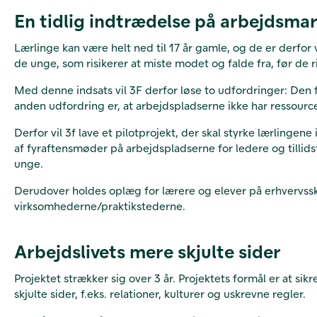
En tidlig indtrædelse på arbejdsma
Lærlinge kan være helt ned til 17 år gamle, og de er derf
de unge, som risikerer at miste modet og falde fra, før de r
Med denne indsats vil 3F derfor løse to udfordringer: Den 
anden udfordring er, at arbejdspladserne ikke har ressourc
Derfor vil 3f lave et pilotprojekt, der skal styrke lærlinge
af fyraftensmøder på arbejdspladserne for ledere og tilli
unge.
Derudover holdes oplæg for lærere og elever på erhvervssko
virksomhederne/praktikstederne.
Arbejdslivets mere skjulte sider
Projektet strækker sig over 3 år. Projektets formål er at s
skjulte sider, f.eks. relationer, kulturer og uskrevne regler.