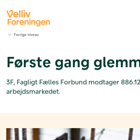
Søg
Forrige niveau
støtte
Projekter
Første gang glemm
Værktøjer
og viden
Om Velliv
Foreningen
3F, Fagligt Fælles Forbund modtager 886.125
Kontakt
arbejdsmarkedet.
os