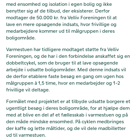
med ensomhed og isolation i egen bolig og ikke
benytter sig af de tilbud, der eksisterer. Derfor
modtager de 50.000 kr. fra Velliv Foreningen til at
lave en mere opsøgende indsats, hvor frivillige og
medarbejdere kommer ud til målgruppen i deres
boligområde.
Varmestuen har tidligere modtaget støtte fra Velliv
Foreningen, og de har i den forbindelse anskaffet sig en
dobbeltcykel, som de bruger til at lave opsøgende
arbejde i udsatte boligområder. Med denne indsats vil
de derfor etablere faste besøg en gang om ugen hos
målgruppen à 1,5 time, hvor en medarbejder og 1-2
frivillige vil deltage.
Formålet med projektet er at tilbyde udsatte borgere et
ugentligt besøg i deres boligområde, for at hjælpe dem
med at blive en del af et fællesskab i varmestuen og på
den måde mindske ensomhed. På cyklen medbringes
der kaffe og lette måltider, og de vil dele madbilletter
ud til varmestuen.