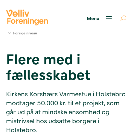
Søg
Forrige niveau
støtte
Projekter
Flere med i
Værktøjer
og viden
fællesskabet
Om Velliv
Foreningen
Kontakt
os
Kirkens Korshærs Varmestue i Holstebro
modtager 50.000 kr. til et projekt, som
går ud på at mindske ensomhed og
mistrivsel hos udsatte borgere i
Holstebro.