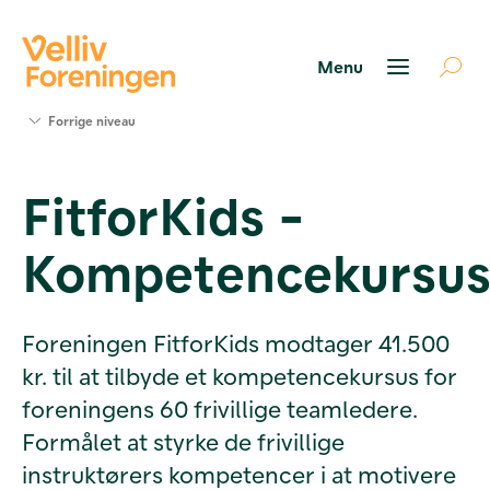
Søg
Forrige niveau
støtte
Projekter
FitforKids -
Værktøjer
og viden
Kompetencekursu
Om Velliv
Foreningen
Kontakt
os
Foreningen FitforKids modtager 41.500
kr. til at tilbyde et kompetencekursus for
foreningens 60 frivillige teamledere.
Formålet at styrke de frivillige
instruktørers kompetencer i at motivere