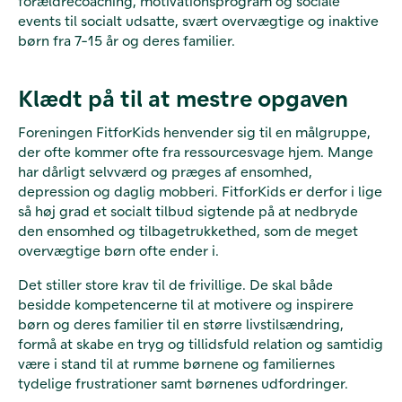
forældrecoaching, motivationsprogram og sociale
events til socialt udsatte, svært overvægtige og inaktive
børn fra 7-15 år og deres familier.
Klædt på til at mestre opgaven
Foreningen FitforKids henvender sig til en målgruppe,
der ofte kommer ofte fra ressourcesvage hjem. Mange
har dårligt selvværd og præges af ensomhed,
depression og daglig mobberi. FitforKids er derfor i lige
så høj grad et socialt tilbud sigtende på at nedbryde
den ensomhed og tilbagetrukkethed, som de meget
overvægtige børn ofte ender i.
Det stiller store krav til de frivillige. De skal både
besidde kompetencerne til at motivere og inspirere
børn og deres familier til en større livstilsændring,
formå at skabe en tryg og tillidsfuld relation og samtidig
være i stand til at rumme børnene og familiernes
tydelige frustrationer samt børnenes udfordringer.