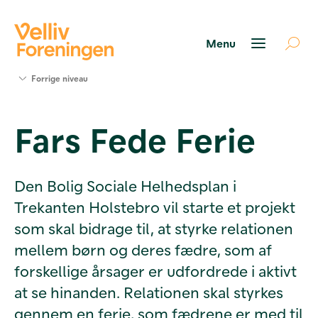
Søg
Forrige niveau
støtte
Projekter
Fars Fede Ferie
Værktøjer
og viden
Om Velliv
Foreningen
Den Bolig Sociale Helhedsplan i
Kontakt
Trekanten Holstebro vil starte et projekt
os
som skal bidrage til, at styrke relationen
mellem børn og deres fædre, som af
forskellige årsager er udfordrede i aktivt
at se hinanden. Relationen skal styrkes
gennem en ferie, som fædrene er med til