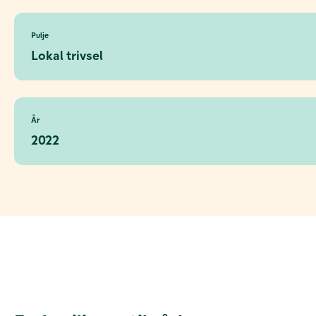
Pulje
Lokal trivsel
År
2022