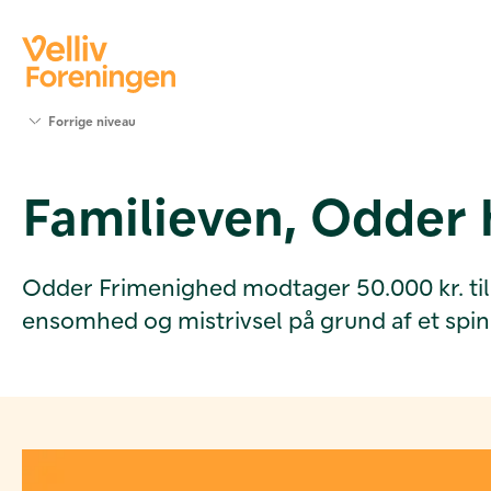
Søg
Forrige niveau
støtte
Projekter
Familieven, Odder
Værktøjer
og viden
Om Velliv
Foreningen
Odder Frimenighed modtager 50.000 kr. til 
Kontakt
ensomhed og mistrivsel på grund af et spin
os