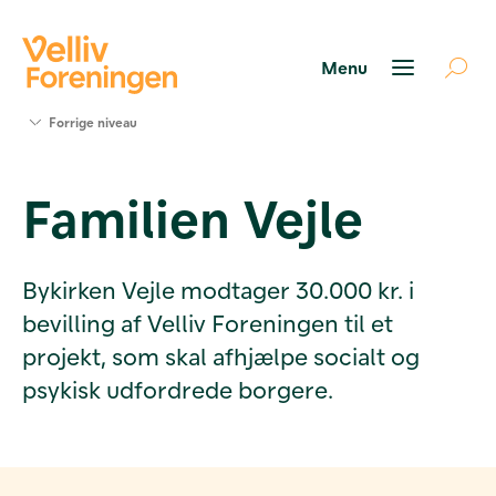
Søg
Forrige niveau
støtte
Projekter
Familien Vejle
Værktøjer
og viden
Om Velliv
Foreningen
Bykirken Vejle modtager 30.000 kr. i
Kontakt
bevilling af Velliv Foreningen til et
os
projekt, som skal afhjælpe socialt og
psykisk udfordrede borgere.