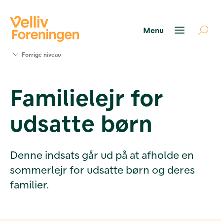
Søg
Forrige niveau
støtte
Projekter
Familielejr for
Værktøjer
og viden
udsatte børn
Om Velliv
Foreningen
Kontakt
os
Denne indsats går ud på at afholde en
sommerlejr for udsatte børn og deres
familier.