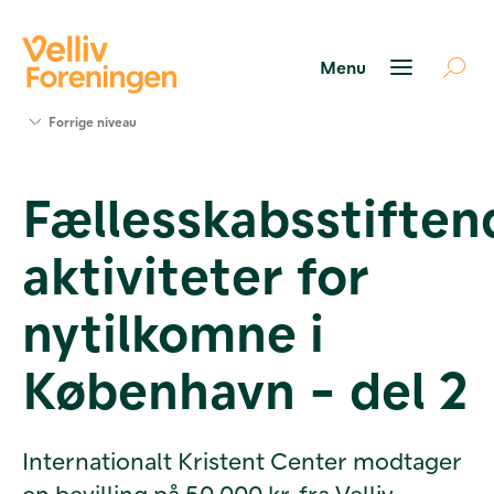
Søg
Forrige niveau
støtte
Projekter
Fællesskabsstiften
Værktøjer
og viden
aktiviteter for
Om Velliv
Foreningen
Kontakt
nytilkomne i
os
København - del 2
Internationalt Kristent Center modtager
en bevilling på 50.000 kr. fra Velliv