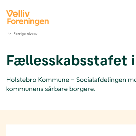
Søg
Forrige niveau
støtte
Projekter
Fællesskabsstafet 
Værktøjer
og viden
Om Velliv
Foreningen
Holstebro Kommune – Socialafdelingen modtag
Kontakt
kommunens sårbare borgere.
os