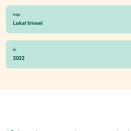
Pulje
Lokal trivsel
År
2022