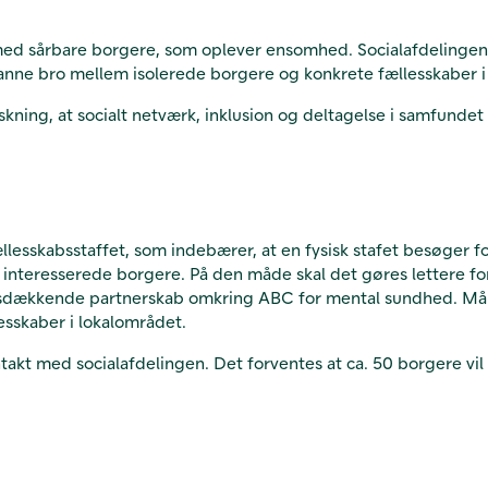
med sårbare borgere, som oplever ensomhed. Socialafdelingen o
l danne bro mellem isolerede borgere og konkrete fællesskaber
rskning, at socialt netværk, inklusion og deltagelse i samfun
sskabsstaffet, som indebærer, at en fysisk stafet besøger forsk
r interesserede borgere. På den måde skal det gøres lettere for
ndsdækkende partnerskab omkring ABC for mental sundhed. Mål
lesskaber i lokalområdet.
takt med socialafdelingen. Det forventes at ca. 50 borgere vil 