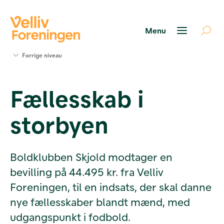
Søg
Forrige niveau
støtte
Projekter
Fællesskab i
Værktøjer
og viden
storbyen
Om Velliv
Foreningen
Kontakt
os
Boldklubben Skjold modtager en
bevilling på 44.495 kr. fra Velliv
Foreningen, til en indsats, der skal danne
nye fællesskaber blandt mænd, med
udgangspunkt i fodbold.