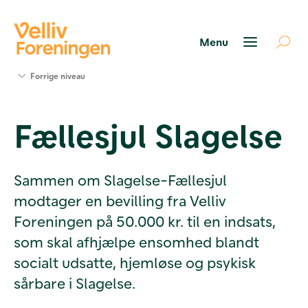
Søg
Forrige niveau
støtte
Projekter
Fællesjul Slagelse
Værktøjer
og viden
Om Velliv
Foreningen
Sammen om Slagelse-Fællesjul
Kontakt
modtager en bevilling fra Velliv
os
Foreningen på 50.000 kr. til en indsats,
som skal afhjælpe ensomhed blandt
socialt udsatte, hjemløse og psykisk
sårbare i Slagelse.