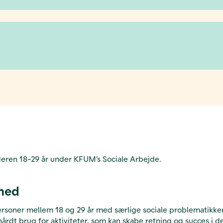
lderen 18-29 år under KFUM’s Sociale Arbejde.
dhed
rsoner mellem 18 og 29 år med særlige sociale problematikker.
hårdt brug for aktiviteter, som kan skabe retning og succes i 