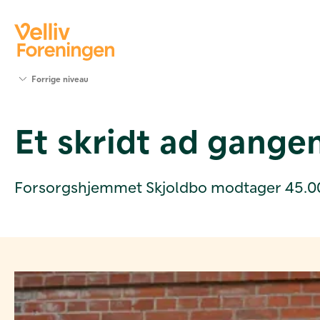
Søg
Forrige niveau
støtte
Projekter
Et skridt ad gange
Værktøjer
og viden
Om Velliv
Foreningen
Forsorgshjemmet Skjoldbo modtager 45.000 k
Kontakt
os