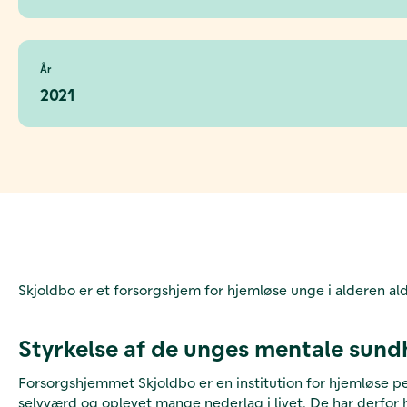
År
2021
Skjoldbo er et forsorgshjem for hjemløse unge i alderen a
Styrkelse af de unges mentale sun
Forsorgshjemmet Skjoldbo er en institution for hjemløse pe
selvværd og oplevet mange nederlag i livet. De har derfor 