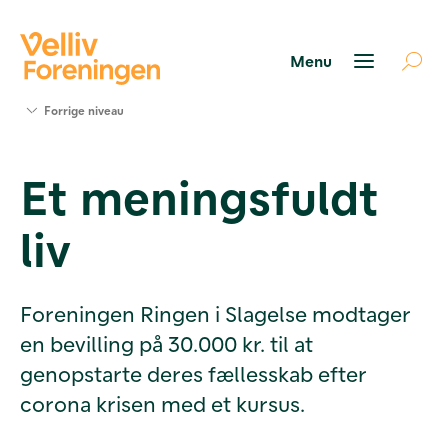
Søg
Forrige niveau
støtte
Projekter
Et meningsfuldt
Værktøjer
og viden
liv
Om Velliv
Foreningen
Kontakt
os
Foreningen Ringen i Slagelse modtager
en bevilling på 30.000 kr. til at
genopstarte deres fællesskab efter
corona krisen med et kursus.