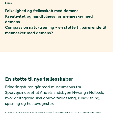
Links
Folkelighed og fællesskab med demens
Kreativitet og mindfulness for mennesker med
demens
Compassion naturtræning - en støtte til pårørende til
mennesker med demens?
En støtte til nye fællesskaber
Erindringsturen går med museumsbus fra
Sporvejsmuseet til Andelslandsbyen Nyvang i Holbæk,
hvor deltagerne skal opleve fællessang, rundvisning,
spisning og hestevognstur.
I alt deltager 30 personer i udflugten, der skal styrke