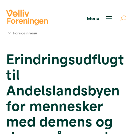
Søg
Forrige niveau
støtte
Projekter
Erindringsudflugt
Værktøjer
og viden
til
Om Velliv
Foreningen
Kontakt
Andelslandsbyen
os
for mennesker
med demens og