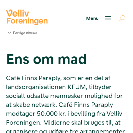
Søg
Forrige niveau
støtte
Projekter
Ens om mad
Værktøjer
og viden
Om Velliv
Foreningen
Café Finns Paraply, som er en del af
Kontakt
landsorganisationen KFUM, tilbyder
os
socialt udsatte mennesker mulighed for
at skabe netværk. Café Finns Paraply
modtager 50.000 kr. i bevilling fra Velliv
Foreningen. Midlerne skal bruges til, at
organisere og udføre tre arrangementer,