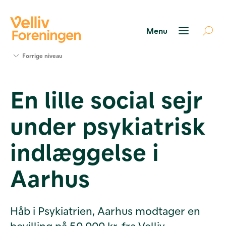
Søg
Forrige niveau
støtte
Projekter
En lille social sejr
Værktøjer
og viden
under psykiatrisk
Om Velliv
Foreningen
Kontakt
indlæggelse i
os
Aarhus
Håb i Psykiatrien, Aarhus modtager en
bevilling på 50.000 kr. fra Velliv