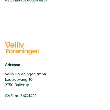
Vis lokation på
Google Maps
Adresse
Velliv Foreningen fmba
Lautrupvang 10
2750 Ballerup
CVR-nr: 36741422