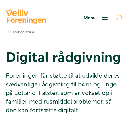
Søg
Forrige niveau
støtte
Projekter
Digital rådgivning
Værktøjer
og viden
Om Velliv
Foreningen
Foreningen får støtte til at udvikle deres
Kontakt
sædvanlige rådgivning til børn og unge
os
på Lolland-Falster, som er vokset op i
familier med rusmiddelproblemer, så
den kan fortsætte digitalt.