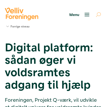
Søg
Forrige niveau
støtte
Projekter
Digital platform:
Værktøjer
og viden
sådan øger vi
Om Velliv
Foreningen
Kontakt
voldsramtes
os
adgang til hjælp
Foreningen, Projekt Q-værk, vil udvikle
et digitalt univers for voldsramte kvinder,