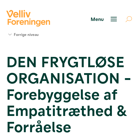
Søg
Forrige niveau
støtte
Projekter
DEN FRYGTLØSE
Værktøjer
og viden
ORGANISATION -
Om Velliv
Foreningen
Kontakt
Forebyggelse af
os
Empatitræthed &
Forråelse