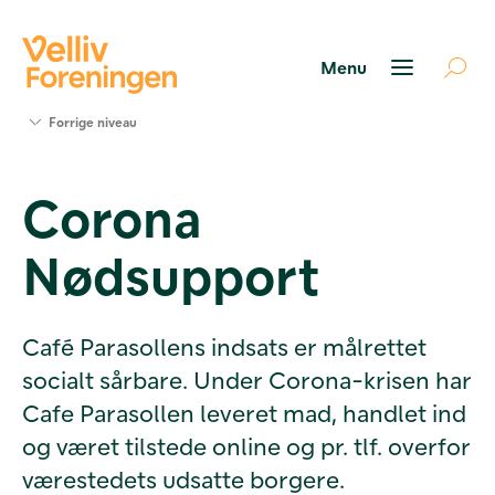
Søg
Forrige niveau
støtte
Projekter
Corona
Værktøjer
og viden
Nødsupport
Om Velliv
Foreningen
Kontakt
os
Café Parasollens indsats er målrettet
socialt sårbare. Under Corona-krisen har
Cafe Parasollen leveret mad, handlet ind
og været tilstede online og pr. tlf. overfor
værestedets udsatte borgere.