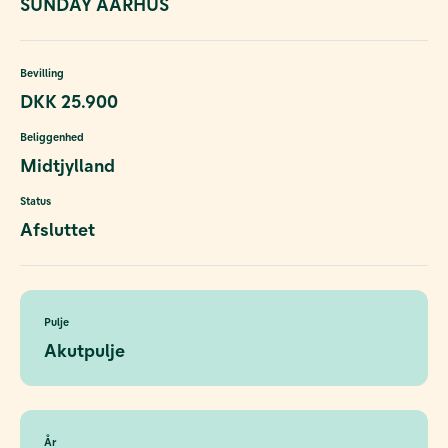
SUNDAY AARHUS
Bevilling
DKK 25.900
Beliggenhed
Midtjylland
Status
Afsluttet
Pulje
Akutpulje
År