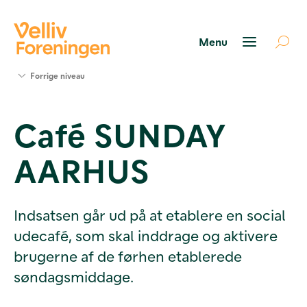
Søg
Forrige niveau
støtte
Projekter
Café SUNDAY
Værktøjer
og viden
AARHUS
Om Velliv
Foreningen
Kontakt
os
Indsatsen går ud på at etablere en social
udecafé, som skal inddrage og aktivere
brugerne af de førhen etablerede
søndagsmiddage.