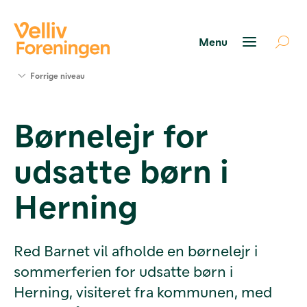
Søg
Forrige niveau
støtte
Projekter
Børnelejr for
Værktøjer
og viden
udsatte børn i
Om Velliv
Foreningen
Kontakt
Herning
os
Red Barnet vil afholde en børnelejr i
sommerferien for udsatte børn i
Herning, visiteret fra kommunen, med