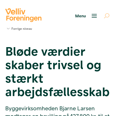
Søg
Forrige niveau
støtte
Projekter
Bløde værdier
Værktøjer
og viden
skaber trivsel og
Om Velliv
Foreningen
Kontakt
stærkt
os
arbejdsfællesskab
Byggevirksomheden Bjarne Larsen
modtager en bevilling på 127.800 kr. til et