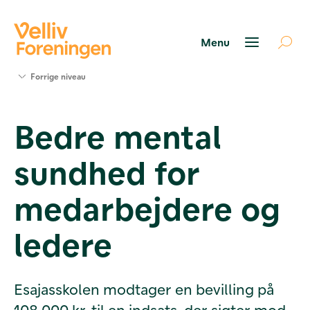
Søg
Forrige niveau
støtte
Projekter
Bedre mental
Værktøjer
og viden
sundhed for
Om Velliv
Foreningen
Kontakt
medarbejdere og
os
ledere
Esajasskolen modtager en bevilling på
108.000 kr. til en indsats, der sigter mod