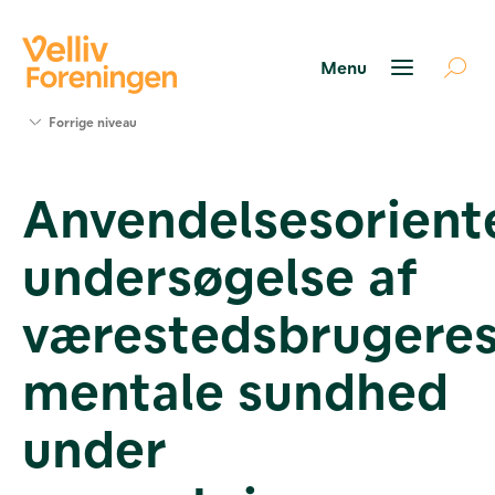
Søg
Forrige niveau
støtte
Projekter
Anvendelsesorient
Værktøjer
og viden
undersøgelse af
Om Velliv
Foreningen
Kontakt
værestedsbrugere
os
mentale sundhed
under