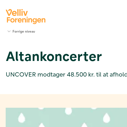
Søg
Forrige niveau
støtte
Projekter
Altankoncerter
Værktøjer
og viden
Om Velliv
Foreningen
UNCOVER modtager 48.500 kr. til at afholde
Kontakt
os