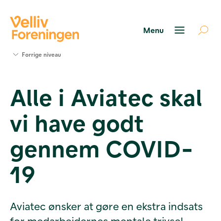
Søg
Forrige niveau
støtte
Projekter
Alle i Aviatec skal
Værktøjer
og viden
vi have godt
Om Velliv
Foreningen
Kontakt
gennem COVID-
os
19
Aviatec ønsker at gøre en ekstra indsats
for medarbejdernes mentale trivsel