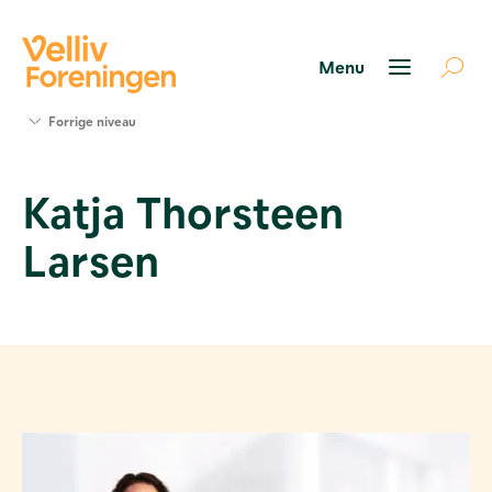
Søg
Forrige niveau
støtte
Projekter
Katja Thorsteen
Værktøjer
og viden
Larsen
Om Velliv
Foreningen
Kontakt
os