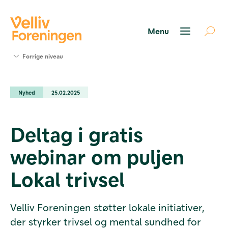
Søg
Forrige niveau
støtte
Projekter
Nyhed
25.02.2025
Værktøjer
og viden
Om Velliv
Deltag i gratis
Foreningen
Kontakt
webinar om puljen
os
Lokal trivsel
Velliv Foreningen støtter lokale initiativer,
der styrker trivsel og mental sundhed for