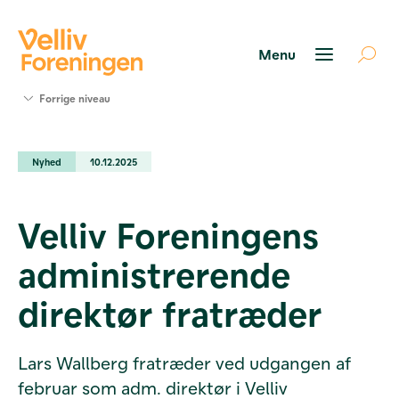
Søg
Forrige niveau
støtte
Projekter
Nyhed
10.12.2025
Værktøjer
og viden
Om Velliv
Velliv Foreningens
Foreningen
Kontakt
administrerende
os
direktør fratræder
Lars Wallberg fratræder ved udgangen af
februar som adm. direktør i Velliv