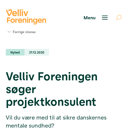
Søg
Forrige niveau
støtte
Projekter
Nyhed
21.12.2020
Værktøjer
og viden
Om Velliv
Velliv Foreningen
Foreningen
Kontakt
søger
os
projektkonsulent
Vil du være med til at sikre danskernes
mentale sundhed?