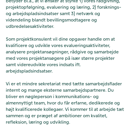
betyder bl.a., at vi ønsker at styrke 1) vores rådgivning,
projektopfølgning, evaluering og læring, 2) forsknings-
og arbejdspladsindsatser samt 3) netværk og
videndeling blandt bevillingsmodtagere og
udbredelsesaktiviteter.
Som projektkonsulent vil dine opgaver handle om at
kvalificere og udvikle vores evalueringsaktiviteter,
analysere projektansøgninger, rådgive og samarbejde
med vores projektansøgere på især større projekter
samt videreudvikle vores indsats ift.
arbejdspladsindsatser.
Vi er et mindre sekretariat med tætte samarbejdsflader
internt og mange eksterne samarbejdspartnere. Du
bliver en nøgleperson i kommunikations- og
almennyttigt team, hvor du får erfarne, dedikerede og
højt kvalificerede kollegaer. Vi kommer til at arbejde tæt
sammen og er præget af ambitioner om kvalitet,
refleksion, læring og udvikling.