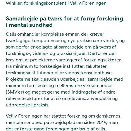
Winkler, forskningskonsulent i Velliv Foreningen.
Samarbejde på tværs for at forny forskning
i mental sundhed
Calls omhandler komplekse emner, der kræver
tværfaglige kompetencer og nye praksisnære vinkler, og
som derfor er oplagte at samarbejde om på tværs af
forsknings-, videns- og praksismiljøer. Derfor er der
krav om, at projekterne varetages af forskningsaktører
fra minimum to forskellige institutter, fakulteter,
forskningsinstitutioner eller videns-konsulenthuse.
Projekterne skal desuden udarbejdes i samarbejde med
minimum fem små- og mellemstore virksomheder
(SMV’er) og meget gerne med inddragelse af andre
relevante aktører for at sikre relevans, anvendelse og
udbredelse i praksis.
Velliv Foreningen har støttet forskning om danskernes
mentale sundhed på arbejdspladsen siden 2019, men
det er første gang foreningen gør brug af calls.