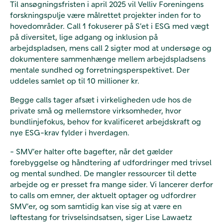
Til ansøgningsfristen i april 2025 vil Velliv Foreningens
forskningspulje være målrettet projekter inden for to
hovedområder. Call 1 fokuserer på S’et i ESG med vægt
på diversitet, lige adgang og inklusion på
arbejdspladsen, mens call 2 sigter mod at undersøge og
dokumentere sammenhænge mellem arbejdspladsens
mentale sundhed og forretningsperspektivet. Der
uddeles samlet op til 10 millioner kr.
Begge calls tager afsæt i virkeligheden ude hos de
private små og mellemstore virksomheder, hvor
bundlinjefokus, behov for kvalificeret arbejdskraft og
nye ESG-krav fylder i hverdagen.
- SMV’er halter ofte bagefter, når det gælder
forebyggelse og håndtering af udfordringer med trivsel
og mental sundhed. De mangler ressourcer til dette
arbejde og er presset fra mange sider. Vi lancerer derfor
to calls om emner, der aktuelt optager og udfordrer
SMV’er, og som samtidig kan vise sig at være en
løftestang for trivselsindsatsen, siger Lise Lawaetz