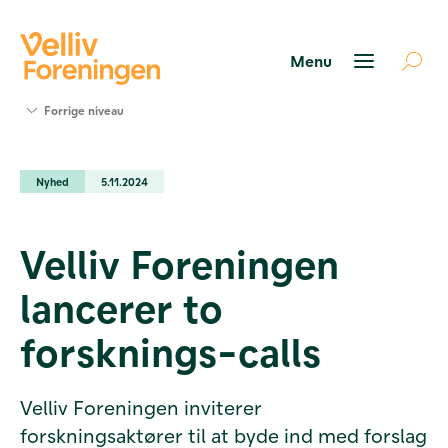
Søg
Forrige niveau
støtte
Projekter
Nyhed
5.11.2024
Værktøjer
og viden
Om Velliv
Velliv Foreningen
Foreningen
Kontakt
lancerer to
os
forsknings-calls
Velliv Foreningen inviterer
forskningsaktører til at byde ind med forslag