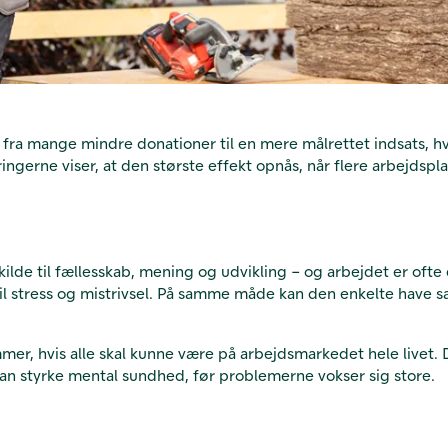
 fra mange mindre donationer til en mere målrettet indsats, hvo
ringerne viser, at den største effekt opnås, når flere arbejdsp
 kilde til fællesskab, mening og udvikling – og arbejdet er oft
 til stress og mistrivsel. På samme måde kan den enkelte have 
er, hvis alle skal kunne være på arbejdsmarkedet hele livet. 
an styrke mental sundhed, før problemerne vokser sig store.