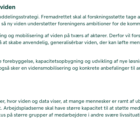
 viden
s uddelingsstrategi. Fremadrettet skal al forskningsstøtte tage
, så ny viden understøtter foreningens ambitioner for de kom
ng og mobilisering af viden på tværs af aktører. Derfor vil fo
 at skabe anvendelig, generalisérbar viden, der kan løfte menta
e forebyggelse, kapacitetsopbygning og udvikling af nye løsni
 også sker en vidensmobilisering og konkrete anbefalinger til 
r, hvor viden og data viser, at mange mennesker er ramt af uba
t. Arbejdspladserne skal have større kapacitet til at støtte med
us på større grupper af medarbejdere i andre svære livssituat