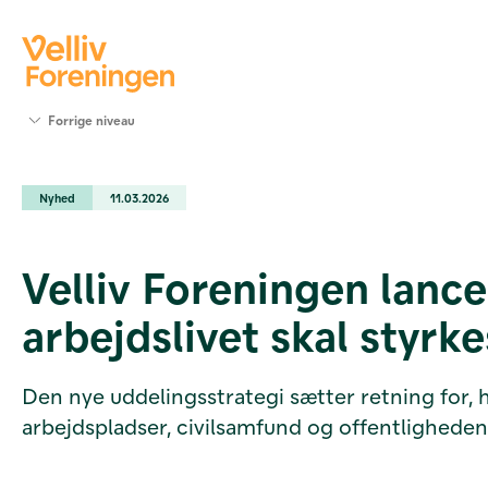
Søg
Forrige niveau
støtte
Projekter
Nyhed
11.03.2026
Værktøjer
og viden
Om Velliv
Velliv Foreningen lance
Foreningen
Kontakt
arbejdslivet skal styrk
os
Den nye uddelingsstrategi sætter retning for,
arbejdspladser, civilsamfund og offentlighede