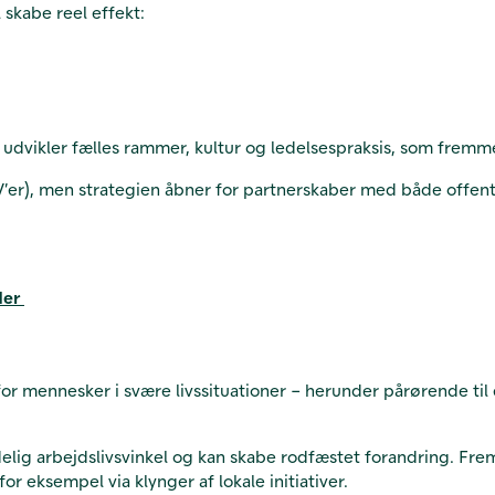
 skabe reel effekt:
der udvikler fælles rammer, kultur og ledelsespraksis, som fre
er), men strategien åbner for partnerskaber med både offentli
der
 for mennesker i svære livssituationer – herunder pårørende ti
elig arbejdslivsvinkel og kan skabe rodfæstet forandring. Frem
for eksempel via klynger af lokale initiativer.