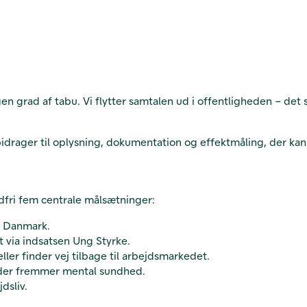
n grad af tabu. Vi flytter samtalen ud i offentligheden – det
t bidrager til oplysning, dokumentation og effektmåling, der k
indfri fem centrale målsætninger:
i Danmark.
et via indsatsen Ung Styrke.
ller finder vej tilbage til arbejdsmarkedet.
, der fremmer mental sundhed.
dsliv.