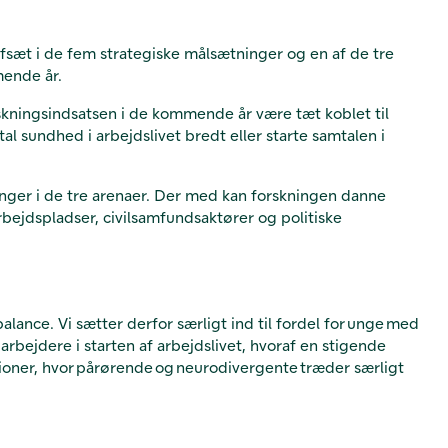
 afsæt i de fem strategiske målsætninger og en af de tre
mende år.
rskningsindsatsen i de kommende år være tæt koblet til
l sundhed i arbejdslivet bredt eller starte samtalen i
nger i de tre arenaer. Der med kan forskningen danne
arbejdspladser, civilsamfundsaktører og politiske
lance. Vi sætter derfor særligt ind til fordel for unge med
arbejdere i starten af arbejdslivet, hvoraf en stigende
ioner, hvor pårørende og neurodivergente træder særligt