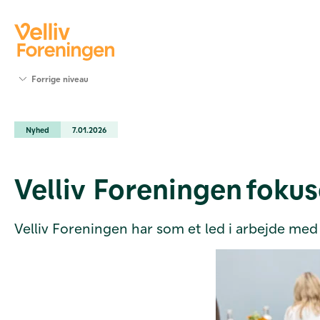
Søg
Forrige niveau
støtte
Projekter
Nyhed
7.01.2026
Værktøjer
og viden
Om Velliv
Velliv Foreningen foku
Foreningen
Kontakt
os
Velliv Foreningen har som et led i arbejde med