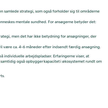
n samlede strategi, som også forholder sig til områderne
menneskes mentale sundhed. For ansøgerne betyder det:
trategi, men det har ikke betydning for ansøgninger, der
vil være ca. 4-6 måneder efter indsendt færdig ansøgning.
 individuelle arbejdspladser. Erfaringerne viser, at
der samtidig også opbygger kapacitet i økosystemet rundt om
ts.