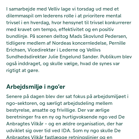
I samarbejde med Velliv lage vi torsdag ud med et
dilemmaspil om lederens rolle i at prioritere mental
trivsel i en hverdag, hvor hensynet til trivsel konkurrerer
med kravet om tempo, effektivitet og en positiv
bundlinje. På scenen deltog Mads Skovlund Pedersen,
tidligere medlem af Nordeas koncernledelse, Pernille
Erichsen, Vicedirektør i Lederne og Vellivs
Sundhedsdirektør Julie Engelund Sander. Publikum blev
også inddraget, og skulle vælge, hvad de synes var
rigtigt at gøre.
Arbejdsmiljø i ngo’er
Senere på dagen blev der sat fokus på arbejdsmiljøet i
ngo-sektoren, og særligt arbejdsdeling mellem
bestyrelse, ansatte og frivillige. Der var ærlige
beretninger fra en ny og hurtigvoksende ngo ved De
Anbragtes Vilkår - og en ældre organisation, der har
udviklet sig over tid ved IDA. Som ny ngo skulle De
Anbragtes Vilkår fastlægge retningslinjer og en