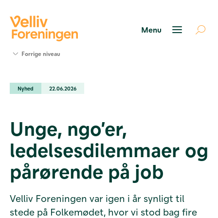
Søg
Forrige niveau
støtte
Projekter
Nyhed
22.06.2026
Værktøjer
og viden
Om Velliv
Unge, ngo’er,
Foreningen
Kontakt
ledelsesdilemmaer og
os
pårørende på job
Velliv Foreningen var igen i år synligt til
stede på Folkemødet, hvor vi stod bag fire