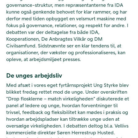
governance-struktur, men repræsentanterne fra IDA
kunne også genkende behovet for klar rammer, og har
derfor med tiden opbygget en velsmurt maskine med
fokus på governance, relationer, og respekt for andre. I
debatten var der deltagelse fra både IDA,
Kooperationen, De Anbragtes Vilkår og DM
Civilsamfund. Sidstnævnte ser en klar tendens til, at
organisationer, der vækster og professionaliseres, kan
opleve, at arbejdsmiljøet presses.
De unges arbejdsliv
Med afsæt i vores eget fyrtårnsprojekt Ung Styrke blev
blikket fredag rettet mod de unge. Under overskriften
”Drop flosklerne – match virkeligheden” diskuterede et
panel af ledere og unge, hvordan forventninger til
trivsel, feedback og fleksibilitet kan mødes i praksis og
hvordan arbejdspladser kan tiltrække unge uden at
oversælge virkeligheden. I debatten deltog bl.a. Vellivs
kommercielle direktør Søren Herrestrup Husted.