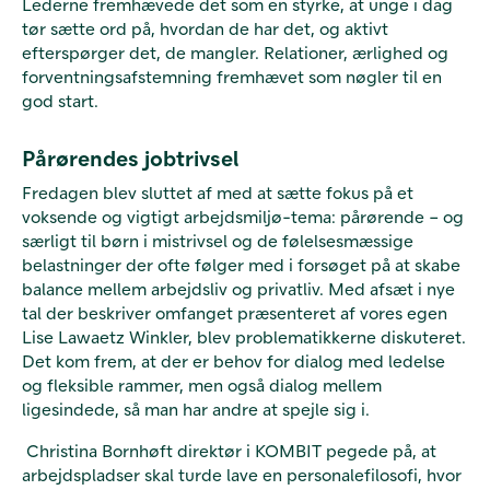
Lederne fremhævede det som en styrke, at unge i dag
tør sætte ord på, hvordan de har det, og aktivt
efterspørger det, de mangler. Relationer, ærlighed og
forventningsafstemning fremhævet som nøgler til en
god start.
Pårørendes jobtrivsel
Fredagen blev sluttet af med at sætte fokus på et
voksende og vigtigt arbejdsmiljø-tema: pårørende – og
særligt til børn i mistrivsel og de følelsesmæssige
belastninger der ofte følger med i forsøget på at skabe
balance mellem arbejdsliv og privatliv. Med afsæt i nye
tal der beskriver omfanget præsenteret af vores egen
Lise Lawaetz Winkler, blev problematikkerne diskuteret.
Det kom frem, at der er behov for dialog med ledelse
og fleksible rammer, men også dialog mellem
ligesindede, så man har andre at spejle sig i.
Christina Bornhøft direktør i KOMBIT pegede på, at
arbejdspladser skal turde lave en personalefilosofi, hvor