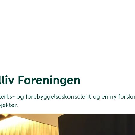
lliv Foreningen
værks- og forebyggelseskonsulent og en ny forsk
jekter.