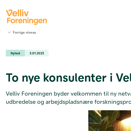
Søg
Forrige niveau
støtte
Projekter
Nyhed
3.01.2023
Værktøjer
og viden
Om Velliv
To nye konsulenter i Ve
Foreningen
Kontakt
os
Velliv Foreningen byder velkommen til ny net
udbredelse og arbejdspladsnære forskningspro