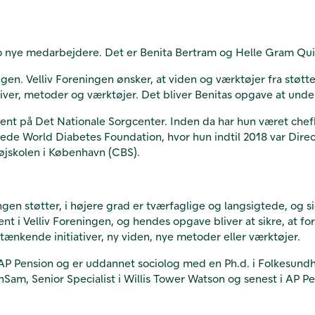
to nye medarbejdere. Det er Benita Bertram og Helle Gram Qui
gen. Velliv Foreningen ønsker, at viden og værktøjer fra støt
tiver, metoder og værktøjer. Det bliver Benitas opgave at unde
ent på Det Nationale Sorgcenter. Inden da har hun været chef
de World Diabetes Foundation, hvor hun indtil 2018 var Direct
øjskolen i København (CBS).
ningen støtter, i højere grad er tværfaglige og langsigtede, o
t i Velliv Foreningen, og hendes opgave bliver at sikre, at fo
ænkende initiativer, ny viden, nye metoder eller værktøjer.
AP Pension og er uddannet sociolog med en Ph.d. i Folkesundh
Sam, Senior Specialist i Willis Tower Watson og senest i AP P