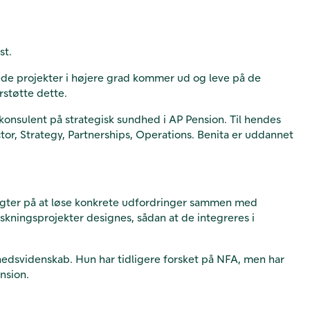
st.
tede projekter i højere grad kommer ud og leve på de
rstøtte dette.
konsulent på strategisk sundhed i AP Pension. Til hendes
or, Strategy, Partnerships, Operations. Benita er uddannet
g sigter på at løse konkrete udfordringer sammen med
rskningsprojekter designes, sådan at de integreres i
edsvidenskab. Hun har tidligere forsket på NFA, men har
ension.