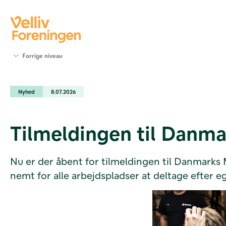
Søg
Forrige niveau
støtte
Projekter
Nyhed
8.07.2026
Værktøjer
og viden
Om Velliv
Tilmeldingen til Danm
Foreningen
Kontakt
os
Nu er der åbent for tilmeldingen til Danmarks
nemt for alle arbejdspladser at deltage efter 