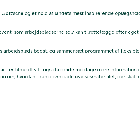
Gøtzsche og et hold af landets mest inspirerende oplægsholde
nt, som arbejdspladserne selv kan tilrettelægge efter eget b
res arbejdsplads bedst, og sammensæt programmet af fleksibl
 I er tilmeldt vil I også løbende modtage mere information om
ion om, hvordan I kan downloade øvelsesmaterialet, der skal p