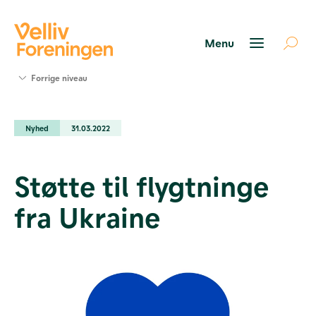
Søg
Forrige niveau
støtte
Projekter
Nyhed
31.03.2022
Værktøjer
og viden
Om Velliv
Støtte til flygtninge
Foreningen
Kontakt
fra Ukraine
os